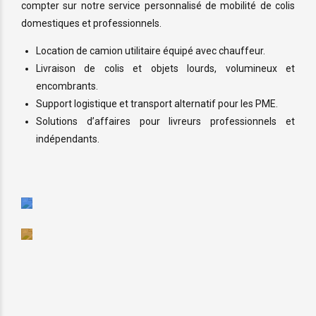
nos
compter sur notre service personnalisé de mobilité de colis
savent
domestiques et professionnels.
services
qu'elles
car
Location de camion utilitaire équipé avec chauffeur.
peuvent
nous
Livraison de colis et objets lourds, volumineux et
compter
prenons
encombrants.
sur
soins
Support logistique et transport alternatif pour les PME.
notre
Solutions d’affaires pour livreurs professionnels et
de
professionnalisme
indépendants.
leurs
biens.
OBTENIR
UNE
SOUMISSION
OBTENIR
UNE
SOUMISSION