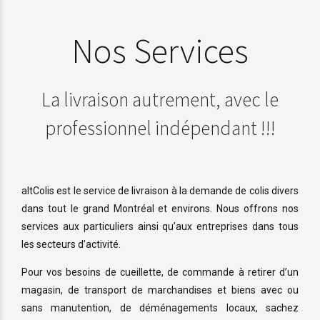
Nos Services
La livraison autrement, avec le
Services
professionnel indépendant !!!
Aux
Services
Entreprises
Aux
Particuliers
altColis est le service de livraison à la demande de colis divers
Les
dans tout le grand Montréal et environs. Nous offrons nos
entreprises
Les
services aux particuliers ainsi qu’aux entreprises dans tous
nous
les secteurs d’activité.
particuliers
font
sont
Pour vos besoins de cueillette, de commande à retirer d’un
confiance
satisfaits
magasin, de transport de marchandises et biens avec ou
car
de
sans manutention, de déménagements locaux, sachez
elles